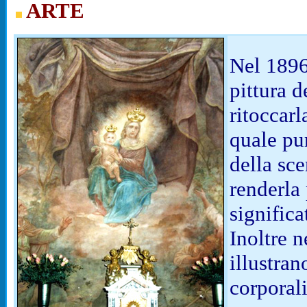
ARTE
Nel 1896,
pittura 
ritoccarl
quale pu
della sce
renderla 
signific
Inoltre n
illustran
corporali