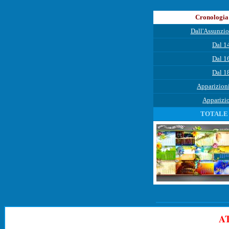
Cronologia 
Dall'Assunzio
Dal 1
Dal 1
Dal 1
Apparizioni
Apparizio
TOTALE 
A