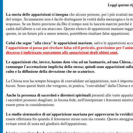
Leggi questa rif
La storia delle apparizioni ci insegna
che alcune persone, per i più svariati 
del tempo. Sicuramente non è facile distinguere la verità dalla menzogna e la ste
responso. Se un frutto proviene da Dio il tempo non lo lascerà marcire perché è 
cadrà dall'albero a cui era attaccato. Questo elenco di apparizioni mariane rag
queste, in un futuro più o meno remoto, potrebbero risultare false apparizioni.
Colui che segue "alla cieca" le apparizioni mariane
, salvo le apparizioni acc
l'apparizione si possa poi rivelare falsa ed il pericolo, gravissimo per l'an
discorso è indirizzato soprattutto alle apparizioni degli ultimi anni.
Le apparizioni che, invece, hanno dato vita ad un Santuario, ad una Chiesa, 
comunque l'accettazione implicita della stessa; quindi sono apparizioni sulla
culto e la diffusione della devozione che ne scaturisce.
La Chiesa non ha sempre bisogno di convalidare un'apparizione, non è importante 
buoni. Sono questi frutti che vengono, in pratica, "convalidati" dalla Chiesa e res
Anche la presenza di sacerdoti e direttori spirituali
presenti alle varie appari
i sacerdoti possono sbagliare, in buona fede, nell'interpretare i fenomeni mistici
essere prese in considerazione.
Lo studio sistematico di un'apparizione mariana per approvarne la veridici
essere effettuata fin quando il fenomeno stesso non sia cessato. Questo atteggi
evitare errori di sorta nel giudizio dell'apparizione.