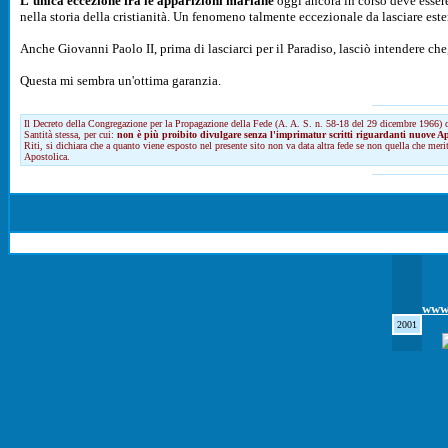
L'unica eccezione fra le apparizioni mariane
oggi ancora in corso deve esser
nella storia della cristianità. Un fenomeno talmente eccezionale da lasciare este
Anche Giovanni Paolo II, prima di lasciarci per il Paradiso, lasciò intendere ch
Questa mi sembra un'ottima garanzia.
Il Decreto della Congregazione per la Propagazione della Fede (A. A. S. n. 58-18 del 29 dicembre 1966) 
Santità stessa, per cui:
non è più proibito divulgare senza l'imprimatur scritti riguardanti nuove Appa
Riti, si dichiara che a quanto viene esposto nel presente sito non va data altra fede se non quella che mer
Apostolica.
www.
2001