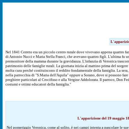
L'apparizi
Nel 1841 Cerreto era un piccolo centro rurale dove vivevano appena quattro famig
di Antonio Nucci e Maria Stella Franci, che avevano quattro figli. L'ultima fu
premonitore della mamma durante la gravidanza. L'infanzia di Veronica trascorre 
patrimonio delle famiglie rurali. La giornata inizia al mattino prima del sorgere d
molta cura perché costituiscono il reddito fondamentale della famiglia. La sera, p
nella parrocchia di "S.Maria dell'Aquila" oppure a Sorano, dove si possono fare a
preghiere particolari al Crocifisso e alla Vergine Addolorata. Il parroco, Don Fed
costumi e ottimi educatori della famiglia."
L'apparizione del 19 maggio 1
Nel pomeriggio Veronica, come al solito, è nei campi intenta a pascolare le sue 