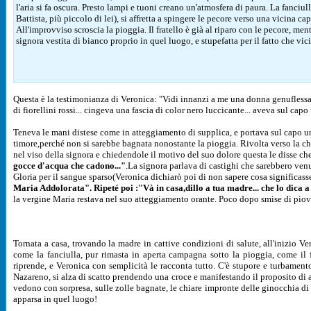
l'aria si fa oscura. Presto lampi e tuoni creano un'atmosfera di paura. La fanciull
Battista, più piccolo di lei), si affretta a spingere le pecore verso una vicina ca
All'improvviso scroscia la pioggia. Il fratello è già al riparo con le pecore, men
signora vestita di bianco proprio in quel luogo, e stupefatta per il fatto che v
Questa è la testimonianza di Veronica: "Vidi innanzi a me una donna genuflessa..
di fiorellini rossi... cingeva una fascia di color nero luccicante... aveva sul cap
Teneva le mani distese come in atteggiamento di supplica, e portava sul capo un
timore,perché non si sarebbe bagnata nonostante la pioggia. Rivolta verso la ch
nel viso della signora e chiedendole il motivo del suo dolore questa le disse ch
gocce d'acqua che cadono..."
.La signora parlava di castighi che sarebbero venut
Gloria per il sangue sparso(Veronica dichiarò poi di non sapere cosa significasse
Maria Addolorata". Ripeté poi :"Và in casa,dillo a tua madre... che lo dica a
la vergine Maria restava nel suo atteggiamento orante. Poco dopo smise di piov
Tornata a casa, trovando la madre in cattive condizioni di salute, all'inizio V
come la fanciulla, pur rimasta in aperta campagna sotto la pioggia, come il
riprende, e Veronica con semplicità le racconta tutto. C'è stupore e turbamento
Nazareno, si alza di scatto prendendo una croce e manifestando il proposito di 
vedono con sorpresa, sulle zolle bagnate, le chiare impronte delle ginocchia d
apparsa in quel luogo!