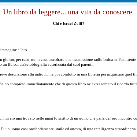
Un libro da leggere... una vita da conoscere.
Chi è Israel Zolli?
l'immagine a lato.
n giorno, per caso, non avessi ascoltato una trasmissione radiofonica sull'emittente
 un libro... un'autobiografia autorizzata dai suoi parenti.
breve descrizione alla radio mi ha poi condotto in una libreria per acquistare quel ti
fia ho compreso immediatamente che di questo libro ne avrei serbato il ricordo tutta
 non mi ero mai trovato nelle mani lo scritto di un uomo che parla del suo incontro c
Di un uomo così profondamente umile ed onesto, di una intelligenza straordinaria.