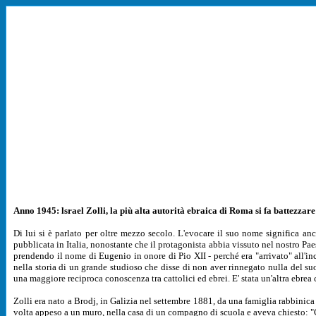
Anno 1945: lsrael Zolli, la più alta autorità ebraica di Roma
si fa battezzar
Di lui si è parlato per oltre mezzo secolo. L'evocare il suo nome significa a
pubblicata in Italia, nonostante che il protagonista abbia vissuto nel nostro Paes
prendendo il nome di Eugenio in onore di Pio XII - perché era "arrivato" all'in
nella storia di un grande studioso che disse di non aver rinnegato nulla del su
una maggiore reciproca conoscenza tra cattolici ed ebrei. E' stata un'altra ebrea 
Zolli era nato a Brodj, in Galizia nel settembre 1881, da una famiglia rabbinica
volta appeso a un muro, nella casa di un compagno di scuola e aveva chiesto: "