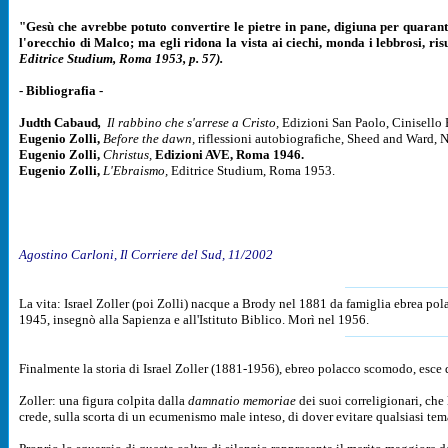
"Gesù che avrebbe potuto convertire le pietre in pane, digiuna per quaranta
l'orecchio di Malco; ma egli ridona la vista ai ciechi, monda i lebbrosi, ris
Editrice Studium, Roma 1953, p. 57).
- Bibliografia
-
Judth Cabaud
,
Il rabbino che s'arrese a Cristo,
Edizioni San Paolo, Cinisello
Eugenio Zolli,
Before the dawn,
riflessioni autobiografiche, Sheed and Ward,
Eugenio Zolli,
Christus,
Edizioni AVE, Roma 1946.
Eugenio Zolli,
L'Ebraismo,
Editrice Studium, Roma 1953.
Agostino Carloni, Il Corriere del Sud, 11/2002
La vita: Israel Zoller (poi Zolli) nacque a Brody nel 1881 da famiglia ebrea p
1945, insegnò alla Sapienza e all'Istituto Biblico. Morì nel 1956.
Finalmente la storia di Israel Zoller (1881-1956), ebreo polacco scomodo, esce da
Zoller: una figura colpita dalla
damnatio memoriae
dei suoi correligionari, che
crede, sulla scorta di un ecumenismo male inteso, di dover evitare qualsiasi tema