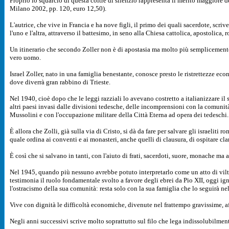
Proprio lo squarcio di questa coltre di silenzio rappresenta il merito maggiore 
Milano 2002, pp. 120, euro 12,50).
L'autrice, che vive in Francia e ha nove figli, il primo dei quali sacerdote, scri
l'uno e l'altra, attraverso il battesimo, in seno alla Chiesa cattolica, apostolica, 
Un itinerario che secondo Zoller non è di apostasia ma molto più semplicement
vero uomo.
Israel Zoller, nato in una famiglia benestante, conosce presto le ristrettezze eco
dove diverrà gran rabbino di Trieste.
Nel 1940, cioè dopo che le leggi razziali lo avevano costretto a italianizzare il
altri paesi invasi dalle divisioni tedesche, delle incomprensioni con la comunità 
Mussolini e con l'occupazione militare della Città Eterna ad opera dei tedeschi.
È allora che Zolli, già sulla via di Cristo, si dà da fare per salvare gli israeliti
quale ordina ai conventi e ai monasteri, anche quelli di clausura, di ospitare cl
È così che si salvano in tanti, con l'aiuto di frati, sacerdoti, suore, monache ma 
Nel 1945, quando più nessuno avrebbe potuto interpretarlo come un atto di viltà
testimonia il ruolo fondamentale svolto a favore degli ebrei da Pio XII, oggi i
l'ostracismo della sua comunità: resta solo con la sua famiglia che lo seguirà ne
Vive con dignità le difficoltà economiche, divenute nel frattempo gravissime, af
Negli anni successivi scrive molto soprattutto sul filo che lega indissolubilmen