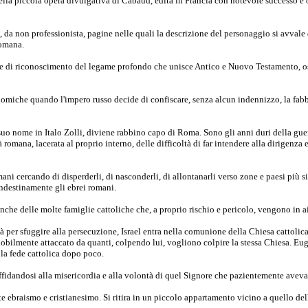
della piccola opera divulgativa di Cabaud, edita in Francia con notevole successo e 
ve, da non professionista, pagine nelle quali la descrizione del personaggio si avval
romana.
e di riconoscimento del legame profondo che unisce Antico e Nuovo Testamento, oss
nomiche quando l'impero russo decide di confiscare, senza alcun indennizzo, la fabbri
 suo nome in Italo Zolli, diviene rabbino capo di Roma. Sono gli anni duri della guer
romana, lacerata al proprio interno, delle difficoltà di far intendere alla dirigenza 
 romani cercando di disperderli, di nasconderli, di allontanarli verso zone e paesi più s
andestinamente gli ebrei romani.
anche delle molte famiglie cattoliche che, a proprio rischio e pericolo, vengono in aiu
 per sfuggire alla persecuzione, Israel entra nella comunione della Chiesa cattolica
gnobilmente attaccato da quanti, colpendo lui, vogliono colpire la stessa Chiesa. E
lla fede cattolica dopo poco.
fidandosi alla misericordia e alla volontà di quel Signore che pazientemente aveva g
te ebraismo e cristianesimo. Si ritira in un piccolo appartamento vicino a quello de