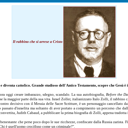
Il rabbino che si arrese a Cristo
e e diventa cattolico. Grande studioso dell'Antico Testamento, scopre che Gesù è 
ncora oggi creare imbarazzo, sdegno, scandalo. La sua autobiografia,
Before the 
e la maggior parte della sua vita. Israel Zoller, italianizzato Italo Zolli, il rabbin
contro decisivo con il Messia delle Sacre Scritture, è un personaggio cancellato d
o passato d'israelita ma soltanto di aver portato a compimento un percorso che dall
convertita, Judith Cabaud, a pubblicare la prima biografia di Zolli, appena tradotta 
 benestante che perse poco dopo le sue ricchezze, confiscate dalla Russia zarista. Fi
Chi è quell'uomo crocifisso come un criminale?".