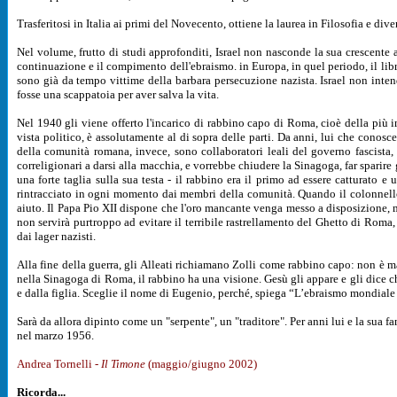
Trasferitosi in Italia ai primi del Novecento, ottiene la laurea in Filosofia e d
Nel volume, frutto di studi approfonditi, Israel non nasconde la sua crescente a
continuazione e il compimento dell'ebraismo. in Europa, in quel periodo, il libr
sono già da tempo vittime della barbara persecuzione nazista. Israel non int
fosse una scappatoia per aver salva la vita.
Nel 1940 gli viene offerto l'incarico di rabbino capo di Roma, cioè della più 
vista politico, è assolutamente al di sopra delle parti. Da anni, lui che conosc
della comunità romana, invece, sono collaboratori leali del governo fascista,
correligionari a darsi alla macchia, e vorrebbe chiudere la Sinagoga, far sparir
una forte taglia sulla sua testa - il rabbino era il primo ad essere catturato e
rintracciato in ogni momento dai membri della comunità. Quando il colonnello H
aiuto. Il Papa Pio XII dispone che l'oro mancante venga messo a disposizione, ma
non servirà purtroppo ad evitare il terribile rastrellamento del Ghetto di Roma,
dai lager nazisti.
Alla fine della guerra, gli Alleati richiamano Zolli come rabbino capo: non è ma
nella Sinagoga di Roma, il rabbino ha una visione. Gesù gli appare e gli dice ch
e dalla figlia. Sceglie il nome di Eugenio, perché, spiega “L’ebraismo mondiale h
Sarà da allora dipinto come un "serpente", un "traditore". Per anni lui e la sua fa
nel marzo 1956.
Andrea Tornelli -
Il Timone
(maggio/giugno 2002)
Ricorda
...