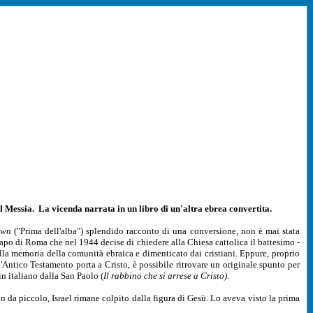
il Messia.
La vicenda narrata in un libro di un'altra ebrea convertita.
Dawn
("Prima dell'alba") splendido racconto di una conversione, non è mai stata
o capo di Roma che nel 1944 decise di chiedere alla Chiesa cattolica il battesimo -
alla memoria della comunità ebraica e dimenticato dai cristiani. Eppure, proprio
'Antico Testamento porta a Cristo, è possibile ritrovare un originale spunto per
in italiano dalla San Paolo (
Il
rabbino che si arrese a Cristo).
n da piccolo, Israel rimane colpito dalla figura di Gesù. Lo aveva visto la prima