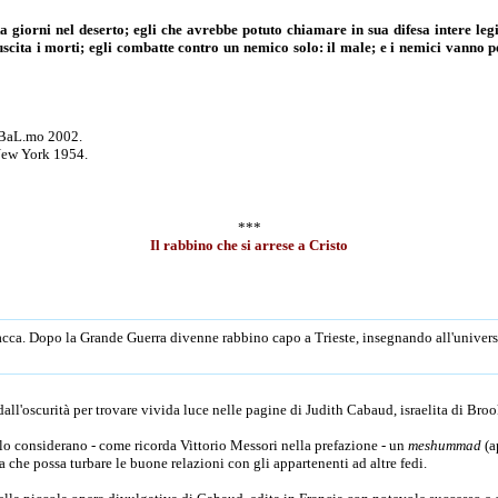
 giorni nel deserto; egli che avrebbe potuto chiamare in sua difesa intere leg
uscita i morti; egli combatte contro un nemico solo: il male; e i nemici vanno p
 BaL.mo 2002.
 New York 1954.
***
Il rabbino che si arrese a Cristo
olacca. Dopo la Grande Guerra divenne rabbino capo a Trieste, insegnando all'unive
ll'oscurità per trovare vivida luce nelle pagine di Judith Cabaud, israelita di Brook
 lo considerano - come ricorda Vittorio Messori nella prefazione - un
meshummad
(a
 che possa turbare le buone relazioni con gli appartenenti ad altre fedi.