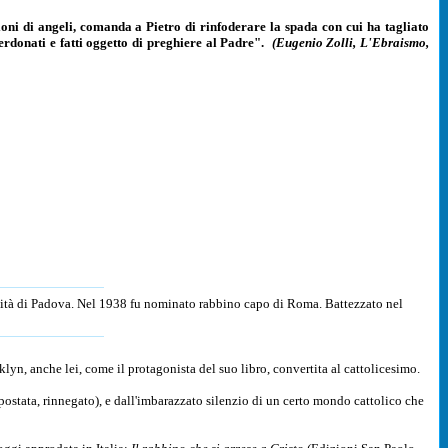
ioni di angeli, comanda a Pietro di rinfoderare la spada con cui ha tagliato
erdonati e fatti oggetto di preghiere al Padre".
(Eugenio Zolli, L'Ebra
i
smo,
rsità di Padova. Nel 1938 fu nominato rabbino capo di Roma. Battezzato nel
lyn, anche lei, come il protagonista del suo libro, convertita al cattolicesimo.
postata, rinnegato), e dall'imbarazzato silenzio di un certo mondo cattolico che