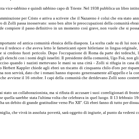
iventa vice-rabbino e quindi rabbino capo di Trieste. Nel 1938 pubblica un libro intit
mmirazione per Cristo e arriva a scrivere che il Nazareno è colui che era stato ann
o di Zolli passa inosservato: sono ben altre le preoccupazioni della comunità ebrai
ende compiere il passo definitivo in un momento così grave, non vuole che si poss
importante ed antica comunità ebraica della diaspora. La scelta cade su di lui non
eva il tedesco e che aveva letto le farneticanti opere hitleriane in lingua original
 e si credono fuori pericolo. Dopo l'occupazione di Roma da parte dei tedeschi, l'
e gli elenchi con i nomi degli israeliti. Il presidente della comunità, Ugo Foà, non 
 ucciso quando i nazisti mettevano le mani su una città - Zolli si rifugia in casa 
erbert Kappler chiede agli ebrei un riscatto di cinquanta chilo d'oro per risparm
 non servirà, dato che i romani hanno risposto generosamente all'appello e la comun
 che avviene il 16 ottobre. I capi della comunità che deridevano Zolli sono costrett
i stato un collaborazionista, ma si rifiuta di accusare i suoi
correligionari di front
e quella sarebbe stata l'ultima volta che celebrava in quel luogo. Il 13 febbraio 194
a un debito di grande gratitudine verso Pio XII". Gli ebrei fanno di tutto per dissua
miglia, che vivrà in assoluta povertà, sarà oggetto di ingiurie, al punto da vedersi cos