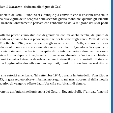
olato
Il
Nazareno,
dedicato alla figura di Gesù.
unciato da Isaia. Il rabbino si è dunque già convinto che il cristianesimo sia la
ca alla vigilia dello scoppio della seconda guerra mondiale, quando gli israeliti
a neanche lontanamente pensare che l'abbandono della religione dei suoi padri
 soltanto perché è uno studioso di grande valore, ma anche perché, dal punto di
e, andava gridando la sua preoccupazione per la sorte degli ebrei. Molti dei capi
8 settembre 1943, a nulla servono gli avvertimenti di Zolli, che invita i suoi
gli dà ascolto, ma anzi lo accusano di essere un codardo. Quando la Gestapo mette
di amici cristiani, ma lascia il recapito di un intermediario e dunque può essere
iare loro la deportazione, Israel Zolli va personalmente in Vaticano a chiedere
ità ebraica è riuscita da sola a mettere insieme il prezioso metallo. Il riscatto
i a fuggire, oltre duemila saranno deportati, quasi tutti non faranno mai ritorno
e alle autorità americane. Nel settembre 1944, durante la festa dello Yom Kippur
5, in gran segreto, riceve il battesimo, seguito nei mesi successivi dalla moglie
derlo: gli vengono offerte dagli Usa cifre esorbitanti di denaro.
tretto a rifugiarsi nell'università dei Gesuiti. Eugenio Zolli, l’"arrivato", morirà