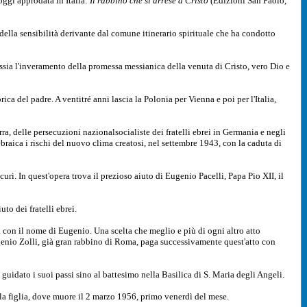
oggi approdata in Italia:
Il rabbino che si arrese a Cristo
(Edizioni San Paolo,
e della sensibilità derivante dal comune itinerario spirituale che ha condotto
ia l'inveramento della promessa messianica della venuta di Cristo, vero Dio e
ca del padre. A ventitré anni lascia la Polonia per Vienna e poi per l'Italia,
ra, delle persecuzioni nazionalsocialiste dei fratelli ebrei in Germania e negli
ebraica i rischi del nuovo clima creatosi, nel settembre 1943, con la caduta di
icuri. In quest'opera trova il prezioso aiuto di Eugenio Pacelli, Papa Pio XII, il
to dei fratelli ebrei.
 con il nome di Eugenio. Una scelta che meglio e più di ogni altro atto
ugenio Zolli, già gran rabbino di Roma, paga successivamente quest'atto con
uidato i suoi passi sino al battesimo nella Basilica di S. Maria degli Angeli.
lla figlia, dove muore il 2 marzo 1956, primo venerdì del mese.