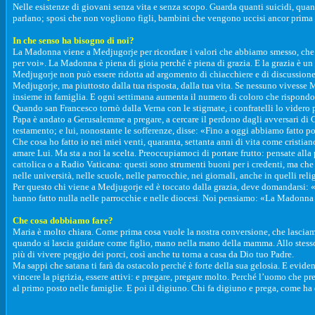
Nelle esistenze di giovani senza vita e senza scopo. Guarda quanti suicidi, quant
parlano; sposi che non vogliono figli, bambini che vengono uccisi ancor prima d
In che senso ha bisogno di noi?
La Madonna viene a Medjugorje per ricordare i valori che abbiamo smesso, che non
per voi». La Madonna è piena di gioia perché è piena di grazia. E la grazia è u
Medjugorje non può essere ridotta ad argomento di chiacchiere e di discussion
Medjugorje, ma piuttosto dalla tua risposta, dalla tua vita. Se nessuno vivesse 
insieme in famiglia. E ogni settimana aumenta il numero di coloro che rispondono
Quando san Francesco tornò dalla Verna con le stigmate, i confratelli lo videro
Papa è andato a Gerusalemme a pregare, a cercare il perdono dagli avversari di 
testamento; e lui, nonostante le sofferenze, disse: «Fino a oggi abbiamo fatto po
Che cosa ho fatto io nei miei venti, quaranta, settanta anni di vita come cristia
amare Lui. Ma sta a noi la scelta. Preoccupiamoci di portare frutto: pensate alla
cattolica o a Radio Vaticana: questi sono strumenti buoni per i credenti, ma che g
nelle università, nelle scuole, nelle parrocchie, nei giornali, anche in quelli relig
Per questo chi viene a Medjugorje ed è toccato dalla grazia, deve domandarsi: 
hanno fatto nulla nelle parrocchie e nelle diocesi. Noi pensiamo: «La Madonna 
Che cosa dobbiamo fare?
Maria è molto chiara. Come prima cosa vuole la nostra conversione, che lasciamo
quando si lascia guidare come figlio, mano nella mano della mamma. Allo stesso m
più di vivere peggio dei porci, così anche tu torna a casa da Dio tuo Padre.
Ma sappi che satana ti farà da ostacolo perché è forte della sua gelosia. E evide
vincere la pigrizia, essere attivi: e pregare, pregare molto. Perché l’uomo che pr
al primo posto nelle famiglie. E poi il digiuno. Chi fa digiuno e prega, come ha 