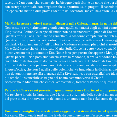
sacerdote è un uomo che, come tale, ha bisogno degli altri; è un uomo che per da
con sostegni spirituali, con preghiere che supportino i suoi progetti. Il sacerdot
un’epoca che mette a dura prova l’identità del sacerdote, ma chi ha a cuore la Ch
Ma Maria stessa a volte è messa in disparte nella Chiesa, magari in nome dell
Non esistono errori altrettanto grandi come quelli commessi dagli uomini contro
l’ingiustizia. Perfino Giuseppe all’inizio non ha riconosciuto il piano di Dio att
Quanti errori: gli anglicani hanno cancellato la Madonna completamente, relegand
Quanti errori e quanti peccati contro di Lei anche oggi, e nella stessa Chiesa, 
cristiani: «Lasciamo un po' nell’ ombra la Madonna e saremo più vicini ai nostri fr
Ma è Gesù stesso che ci ha indicato Maria. Sulla Croce ha detto «ecco vostra Ma
di conversione tra gli uomini e Dio. Non è forse per questo che appare a Medjug
Quanti peccati... Non possiamo farcela senza la Madonna, senza la Madonna non c
era la Madre di Dio, quella donna che veniva a farle visita. La Madre di Dio è ven
frutto e ci dà la grazia per innamorarci del suo «programma», dei suoi messaggi.
In quest’ottica, che non è quella delle polemiche, va inquadrata la dichiarazion
non devono rinunciare alla pienezza della Rivelazione, e con essa alla loro iden
più fedele, l’instancabile sostegno nel nostro cammino verso il Cielo?
Ascoltiamo la Madonna che ci dice «convertitevi, tornate al Padre»: è questa la 
Perché la Chiesa è così provata in questo tempo senza Dio, in cui molto potr
Ma perché è in crisi la famiglia, che è la cellula originaria della società umana a
del prete inizia il rinnovamento del mondo, un nuovo mondo; e dal cuore dei ge
Una nuova famiglia. La vita di questi veggenti, così straordinaria nel quotid
Ma certo. Dio ci vuole tutti santi e la via da percorrere sta nell’assecondare la 