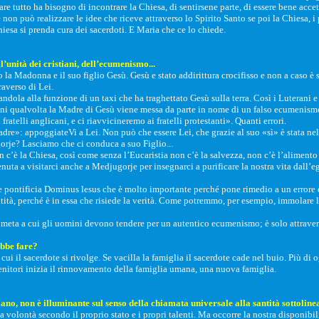
re tutto ha bisogno di incontrare la Chiesa, di sentirsene parte, di essere bene acce
e non può realizzare le idee che riceve attraverso lo Spirito Santo se poi la Chiesa, 
iesa si prenda cura dei sacerdoti. E Maria che ce lo chiede.
’unità dei cristiani, dell’ecumenismo...
 la Madonna e il suo figlio Gesù. Gesù e stato addirittura crocifisso e non a caso 
raverso di Lei.
ola alla funzione di un taxi che ha traghettato Gesù sulla terra. Così i Luterani e 
ogni qualvolta la Madre di Gesù viene messa da parte in nome di un falso ecumenismo.
atelli anglicani, e ci riavvicineremo ai fratelli protestanti». Quanti errori.
dre»: appoggiateVi a Lei. Non può che essere Lei, che grazie al suo «sì» è stata nel
orje? Lasciamo che ci conduca a suo Figlio...
’è la Chiesa, così come senza l’Eucaristia non c’è la salvezza, non c’è l’alimento
uta a visitarci anche a Medjugorje per insegnarci a purificare la nostra vita dall’egoi
e pontificia Dominus lesus che è molto importante perché pone rimedio a un errore o
tità, perché è in essa che risiede la verità. Come potremmo, per esempio, immolare 
meta a cui gli uomini devono tendere per un autentico ecumenismo; è solo attraverso
ebbe fare?
 cui il sacerdote si rivolge. Se vacilla la famiglia il sacerdote cade nel buio. Più di
nitori inizia il rinnovamento della famiglia umana, una nuova famiglia.
iano, non è illuminante sul senso della chiamata universale alla santità sottoline
sua volontà secondo il proprio stato e i propri talenti. Ma occorre la nostra disponibi