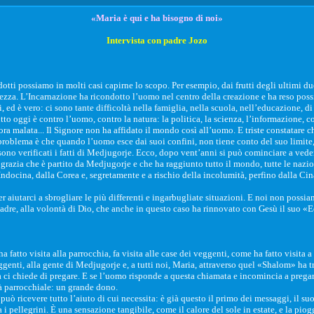
«Maria è qui e ha bisogno di noi»
Intervista con padre Jozo
dotti possiamo in molti casi capirne lo scopo. Per esempio, dai frutti degli ultimi 
zza. L’Incarnazione ha ricondotto l’uomo nel centro della creazione e ha reso possib
ed è vero: ci sono tante difficoltà nella famiglia, nella scuola, nell’educazione, di 
utto oggi è contro l’uomo, contro la natura: la politica, la scienza, l’informazione, 
 malata... Il Signore non ha affidato il mondo così all’uomo. E triste constatare c
 problema è che quando l’uomo esce dai suoi confini, non tiene conto del suo limite, 
i sono verificati i fatti di Medjugorje. Ecco, dopo vent’anni si può cominciare a ved
azia che è partito da Medjugorje e che ha raggiunto tutto il mondo, tutte le nazioni
ina, dalla Corea e, segretamente e a rischio della incolumità, perfino dalla Cina. 
er aiutarci a sbrogliare le più differenti e ingarbugliate situazioni. E noi non possia
adre, alla volontà di Dio, che anche in questo caso ha rinnovato con Gesù il suo «Ec
atto visita alla parrocchia, fa visita alle case dei veggenti, come ha fatto visita 
enti, alla gente di Medjugorje e, a tutti noi, Maria, attraverso quel «Shalom» ha tr
ia ci chiede di pregare. E se l’uomo risponde a questa chiamata e incomincia a prega
tà parrocchiale: un grande dono.
 può ricevere tutto l’aiuto di cui necessita: è già questo il primo dei messaggi, il su
 tra i pellegrini. È una sensazione tangibile, come il calore del sole in estate, e la