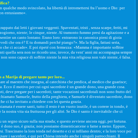
ifica?
 qualche modo svincolato, ha libertà di intromettersi fra l’uomo e Dio: per
con entusiasmo».
appato dai letti i giovani veggenti. Spaventati, tristi , senza scarpe, feriti, mi
ezzogiorno, niente; le cinque, niente. Al tramonto fummo presi da agitazione e a
sentire un canto lontano. Erano loro: entrarono in canonica pieni di gioia
edi che ora è? E tu domandi perché piango?». Ma la figlia, fattasi seria,
llo che ci accade». E poi ripeté con fermezza: «Mamma è importante soffrire
enti quella sera non ne ricordo una; invece, da vent’ anni mi accompagna sempre
non sono capace di soffrire niente la mia vita religiosa non vale niente, è falsa.
 a Marija di pregare tanto per loro...
re al maestro che insegna, al catechista che predica, al medico che guarisce;
ola. Ecco il motivo per cui ogni sacerdote è un grande dono, una grande cosa.
i, deve pregare per i sacerdoti; tante vocazioni sacerdotali non sono frutto del
 chiamato Samuele, frutto della preghiera, e Samuele è diventato sacerdote, dono
he ci ha invitato a chiedere con lei questa grazia.
mata è essere santi, tutto il resto è un vuoto inutile, è un correre in tondo, è
a nostra vita sia fruttuosa per gli altri. Se Dio è santo è inevitabile che ci
su un segno sicuro sulla sua strada; e questo avviene ancora oggi, per fortuna.
te è dono suo, è grazia; non possiamo dimenticarcene o farne a meno. Eppure,
i. Trascinano la loro tenda nel deserto e ci si infilano dentro; e la loro voce per
nare i sacerdoti, e qui per Chiesa intendo anche i singoli parrocchiani. Il