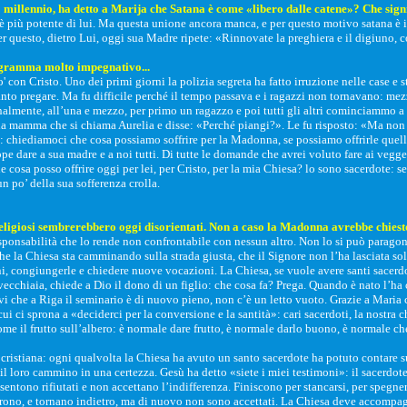
millennio, ha detto a Marija che Satana è come «libero dalle catene»? Che sign
 più potente di lui. Ma questa unione ancora manca, e per questo motivo satana è in
er questo, dietro Lui, oggi sua Madre ripete: «Rinnovate la preghiera e il digiuno, 
rogramma molto impegnativo...
 con Cristo. Uno dei primi giorni la polizia segreta ha fatto irruzione nelle case e str
ltanto pregare. Ma fu difficile perché il tempo passava e i ragazzi non tornavano: m
nalmente, all’una e mezzo, per primo un ragazzo e poi tutti gli altri cominciammo a 
la mamma che si chiama Aurelia e disse: «Perché piangi?». Le fu risposto: «Ma non v
o: chiediamoci che cosa possiamo soffrire per la Madonna, se possiamo offrirle que
 dare a sua madre e a noi tutti. Di tutte le domande che avrei voluto fare ai vegg
osa posso offrire oggi per lei, per Cristo, per la mia Chiesa? lo sono sacerdote: se 
n po’ della sua sofferenza crolla.
 religiosi sembrerebbero oggi disorientati. Non a caso la Madonna avrebbe chiesto
onsabilità che lo rende non confrontabile con nessun altro. Non lo si può paragona
 che la Chiesa sta camminando sulla strada giusta, che il Signore non l’ha lasciata s
ni, congiungerle e chiedere nuove vocazioni. La Chiesa, se vuole avere santi sacerdot
vecchiaia, chiede a Dio il dono di un figlio: che cosa fa? Prega. Quando è nato l’ha
rvi che a Riga il seminario è di nuovo pieno, non c’è un letto vuoto. Grazie a Maria c
ci sprona a «deciderci per la conversione e la santità»: cari sacerdoti, la nostra chia
e il frutto sull’albero: è normale dare frutto, è normale darlo buono, è normale che l
ne cristiana: ogni qualvolta la Chiesa ha avuto un santo sacerdote ha potuto contare 
l loro cammino in una certezza. Gesù ha detto «siete i miei testimoni»: il sacerdo
entono rifiutati e non accettano l’indifferenza. Finiscono per stancarsi, per spegners
soffrono, e tornano indietro, ma di nuovo non sono accettati. La Chiesa deve accompag