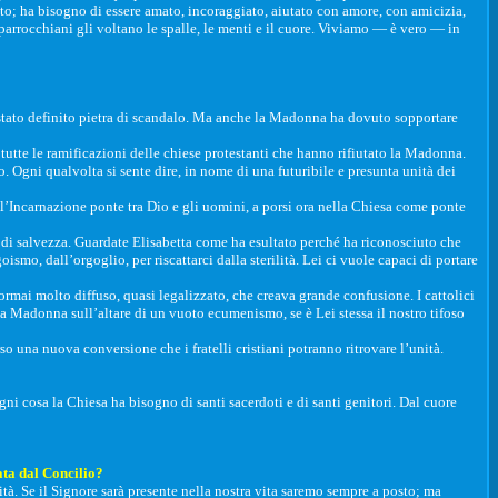
tto; ha bisogno di essere amato, incoraggiato, aiutato con amore, con amicizia,
i parrocchiani gli voltano le spalle, le menti e il cuore. Viviamo — è vero — in
è stato definito pietra di scandalo. Ma anche la Madonna ha dovuto sopportare
tutte le ramificazioni delle chiese protestanti che hanno rifiutato la Madonna.
 Ogni qualvolta si sente dire, in nome di una futuribile e presunta unità dei
l’Incarnazione ponte tra Dio e gli uomini, a porsi ora nella Chiesa come ponte
 di salvezza. Guardate Elisabetta come ha esultato perché ha riconosciuto che
smo, dall’orgoglio, per riscattarci dalla sterilità. Lei ci vuole capaci di portare
rmai molto diffuso, quasi legalizzato, che creava grande confusione. I cattolici
la Madonna sull’altare di un vuoto ecumenismo, se è Lei stessa il nostro tifoso
 una nuova conversione che i fratelli cristiani potranno ritrovare l’unità.
 ogni cosa la Chiesa ha bisogno di santi sacerdoti e di santi genitori. Dal cuore
ata dal Concilio?
lità. Se il Signore sarà presente nella nostra vita saremo sempre a posto; ma