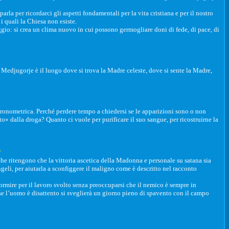
la per ricordarci gli aspetti fondamentali per la vita cristiana e per il nostro
 i quali la Chiesa non esiste.
io: si crea un clima nuovo in cui possono germogliare doni di fede, di pace, di
Medjugorje è il luogo dove si trova la Madre celeste, dove si sente la Madre,
cronometrica. Perché perdere tempo a chiedersi se le apparizioni sono o non
o» dalla droga? Quanto ci vuole per purificare il suo sangue, per ricostruirne la
?
 che ritengono che la vittoria ascetica della Madonna e personale su satana sia
geli, per aiutarla a sconfiggere il maligno come è descritto nel racconto
ormire per il lavoro svolto senza preoccuparsi che il nemico è sempre in
a se l’uomo è disattento si sveglierà un giorno pieno di spavento con il campo