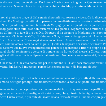
a disperazione, quanta droga. Per fortuna Maria ci mette in guardia. Quante sono oggi
i nascere. Sembrerebbe che l’egoismo abbia vinto. Ma, per fortuna, Maria ci dice ch
 si praticano più, e ci dà la grazia di poterli riconoscere e vivere. Ce lo dice con 
n dono. E a Medjugorje milioni di persone hanno effettivamente trovato e testimonia
e. Non dipende dagli uomini la verità di Medjugorje, non dipende da un parroco, n
Medjugorje sulla terra, essa non esisterebbe, ma grazie al Signore ci sono milioni di
 all’invito di fare di più per Dio. Di questi sì ha bisogno la Madonna per i suoi pr
 piangere: «Ti fanno male?», gli chiesero. «No», rispose, «piango perché l’Amore no
Cristo. Anche nella Chiesa oggi si ama poco Gesù: l’Amore non è amato. San Frances
co; cominciamo a darci da fare di più». Questa è la risposta dei santi e del nostro P
no? Occorre una nuova evangelizzazione perché il paganesimo è rifiorito proprio a pa
 parabola del seminatore e cercate di portare molto frutto. Così cresce la Chiesa, no
li atei rifiutano. La fede dipende dai testimoni. Non mancano le università, le scuole
iosi.
«Chi sono io? Che cosa posso fare per la Madonna?». Quanti sacerdoti sono venuti i
viene, farà Lei». E invece no, perché Lei sempre ripete: «Ho bisogno di voi».
 cadere le lusinghe del male, che ci allontaniamo una volta per tutte dalle sue sorg
odo del figlio prodigo, che finalmente riconosce la bontà del padre, che finalmente
ntemente forte: come possiamo capire sempre dai frutti, in questo caso da quelli cat
ega non permette che il maligno gli entri in casa, che gli insidi la famiglia. Sono qu
detto Cristo stesso, è più forte del male: satana trema di fronte all’uomo che prega 