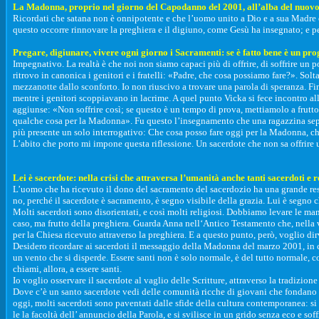
La Madonna, proprio nel giorno del Capodanno del 2001, all’alba del nuovo 
Ricordati che satana non è onnipotente e che l’uomo unito a Dio e a sua Madre è
questo occorre rinnovare la preghiera e il digiuno, come Gesù ha insegnato; e p
Pregare, digiunare, vivere ogni giorno i Sacramenti: se è fatto bene è un p
Impegnativo. La realtà è che noi non siamo capaci più di offrire, di soffrire un po'
ritrovo in canonica i genitori e i fratelli: «Padre, che cosa possiamo fare?». So
mezzanotte dallo sconforto. Io non riuscivo a trovare una parola di speranza. Fi
mentre i genitori scoppiavano in lacrime. A quel punto Vicka si fece incontro al
aggiunse: «Non soffrire così; se questo è un tempo di prova, mettiamolo a frutt
qualche cosa per la Madonna». Fu questo l’insegnamento che una ragazzina seppe
più presente un solo interrogativo: Che cosa posso fare oggi per la Madonna, che c
L’abito che porto mi impone questa riflessione. Un sacerdote che non sa offrire u
Lei è sacerdote: nella crisi che attraversa l’umanità anche tanti sacerdoti e
L’uomo che ha ricevuto il dono del sacramento del sacerdozio ha una grande resp
no, perché il sacerdote è sacramento, è segno visibile della grazia. Lui è segno
Molti sacerdoti sono disorientati, e così molti religiosi. Dobbiamo levare le ma
caso, ma frutto della preghiera. Guarda Anna nell‘Antico Testamento che, nella 
per la Chiesa ricevuto attraverso la preghiera. E a questo punto, però, voglio di
Desidero ricordare ai sacerdoti il messaggio della Madonna del marzo 2001, in cui 
un vento che si disperde. Essere santi non è solo normale, è del tutto normale, com
chiami, allora, a essere santi.
Io voglio osservare il sacerdote al vaglio delle Scritture, attraverso la tradizio
Dove c’è un santo sacerdote vedi delle comunità ricche di giovani che fondano i
oggi, molti sacerdoti sono paventati dalle sfide della cultura contemporanea: si s
le la facoltà dell’ annuncio della Parola, e si svilisce in un grido senza eco e 