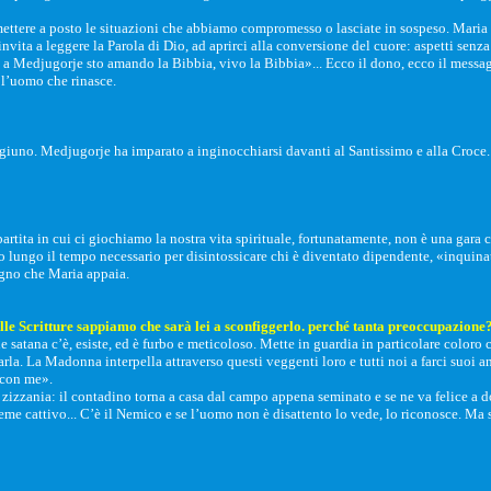
mettere a posto le situazioni che abbiamo compromesso o lasciate in sospeso. Maria par
invita a leggere la Parola di Dio, ad aprirci alla conversione del cuore: aspetti senza
 Medjugorje sto amando la Bibbia, vivo la Bibbia»... Ecco il dono, ecco il messagg
 l’uomo che rinasce.
iuno. Medjugorje ha imparato a inginocchiarsi davanti al Santissimo e alla Croce. 
rtita in cui ci giochiamo la nostra vita spirituale, fortunatamente, non è una gara 
o lungo il tempo necessario per disintossicare chi è diventato dipendente, «inquinat
ogno che Maria appaia.
lle Scritture sappiamo che sarà lei a sconfiggerlo. perché tanta preoccupazione
 satana c’è, esiste, ed è furbo e meticoloso. Mette in guardia in particolare coloro
a. La Madonna interpella attraverso questi veggenti loro e tutti noi a farci suoi an
e con me».
zizzania: il contadino torna a casa dal campo appena seminato e se ne va felice a d
l seme cattivo... C’è il Nemico e se l’uomo non è disattento lo vede, lo riconosce. M