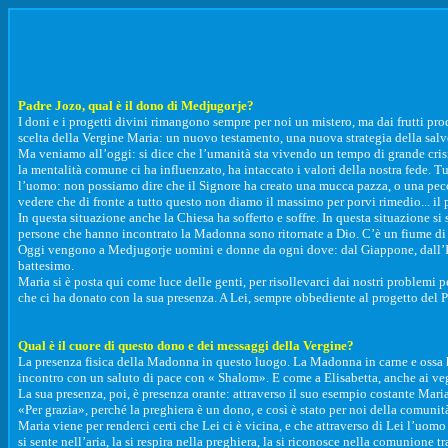
Padre Jozo, qual è il dono di Medjugorje?
I doni e i progetti divini rimangono sempre per noi un mistero, ma dai frutti pro
scelta della Vergine Maria: un nuovo testamento, una nuova strategia della salve
Ma veniamo all’oggi: si dice che l’umanità sta vivendo un tempo di grande crisi, 
la mentalità comune ci ha influenzato, ha intaccato i valori della nostra fede. T
l’uomo: non possiamo dire che il Signore ha creato una mucca pazza, o una pecora
vedere che di fronte a tutto questo non diamo il massimo per porvi rimedio... il
In questa situazione anche la Chiesa ha sofferto e soffre. In questa situazione s
persone che hanno incontrato la Madonna sono ritornate a Dio. C’è un fiume di gr
Oggi vengono a Medjugorje uomini e donne da ogni dove: dal Giappone, dall’Indoc
battesimo.
Maria si è posta qui come luce delle genti, per risollevarci dai nostri problemi p
che ci ha donato con la sua presenza. A Lei, sempre obbediente al progetto del P
Qual è il cuore di questo dono e dei messaggi della Vergine?
La presenza fisica della Madonna in questo luogo. La Madonna in carne e ossa ha f
incontro con un saluto di pace con « Shalom». E come a Elisabetta, anche ai vegg
La sua presenza, poi, è presenza orante: attraverso il suo esempio costante Mar
«Per grazia», perché la preghiera è un dono, e così è stato per noi della comuni
Maria viene per renderci certi che Lei ci è vicina, e che attraverso di Lei l’uomo
si sente nell’aria, la si respira nella preghiera, la si riconosce nella comunione