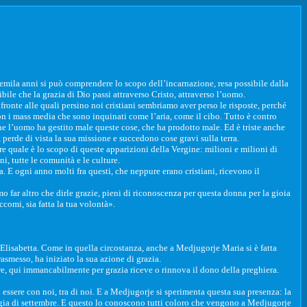
duemila anni si può comprendere lo scopo dell’incarnazione, resa possibile dalla
ile che la grazia di Dio passi attraverso Cristo, attraverso l’uomo.
fronte alle quali persino noi cristiani sembriamo aver perso le risposte, perché
con i mass media che sono inquinati come l’aria, come il cibo. Tutto è contro
he l’uomo ha gestito male queste cose, che ha prodotto male. Ed è triste anche
perde di vista la sua missione e succedono cose gravi sulla terra.
ere quale è lo scopo di queste apparizioni della Vergine: milioni e milioni di
, tutte le comunità e le culture.
E ogni anno molti fra questi, che neppure erano cristiani, ricevono il
mo far altro che dirle grazie, pieni di riconoscenza per questa donna per la gioia
comi, sia fatta la tua volontà».
a Elisabetta. Come in quella circostanza, anche a Medjugorje Maria si è fatta
asmesso, ha iniziato la sua azione di grazia.
re, qui immancabilmente per grazia riceve o rinnova il dono della preghiera.
o essere con noi, tra di noi. E a Medjugorje si sperimenta questa sua presenza: la
 pioggia di settembre. E questo lo conoscono tutti coloro che vengono a Medjugorje