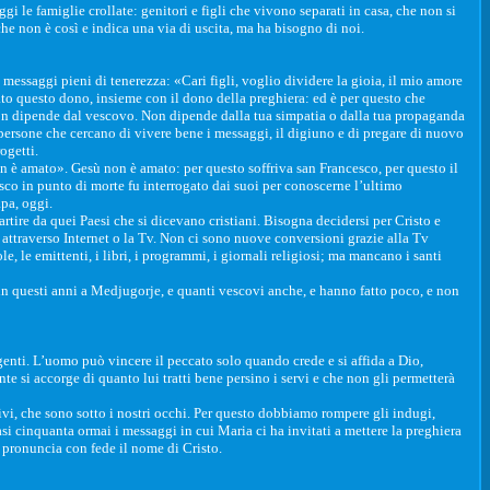
 le famiglie crollate: genitori e figli che vivono separati in casa, che non si
e non è così e indica una via di uscita, ma ha bisogno di noi.
messaggi pieni di tenerezza: «Cari figli, voglio dividere la gioia, il mio amore
to questo dono, insieme con il dono della preghiera: ed è per questo che
on dipende dal vescovo. Non dipende dalla tua simpatia o dalla tua propaganda
 persone che cercano di vivere bene i messaggi, il digiuno e di pregare di nuovo
ogetti.
n è amato». Gesù non è amato: per questo soffriva san Francesco, per questo il
co in punto di morte fu interrogato dai suoi per conoscerne l’ultimo
apa, oggi.
rtire da quei Paesi che si dicevano cristiani. Bisogna decidersi per Cristo e
n attraverso Internet o la Tv. Non ci sono nuove conversioni grazie alla Tv
, le emittenti, i libri, i programmi, i giornali religiosi; ma mancano i santi
n questi anni a Medjugorje, e quanti vescovi anche, e hanno fatto poco, e non
enti. L’uomo può vincere il peccato solo quando crede e si affida a Dio,
 si accorge di quanto lui tratti bene persino i servi e che non gli permetterà
tivi, che sono sotto i nostri occhi. Per questo dobbiamo rompere gli indugi,
asi cinquanta ormai i messaggi in cui Maria ci ha invitati a mettere la preghiera
e pronuncia con fede il nome di Cristo.