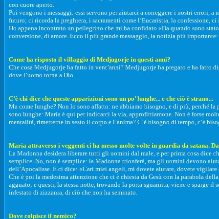
con cuore aperto.
Poi vengono i messaggi: essi servono per aiutarci a correggere i nostri errori, a 
futuro; ci ricorda la preghiera, i sacramenti come l’Eucaristia, la confessione, ci 
Ho appena incontrato un pellegrino che mi ha confidato «Da quando sono stato a
conversione, di amore. Ecco il più grande messaggio, la notizia più importante:
Come ha risposto il villaggio di Medjugorje in questi anni?
Che cosa Medjugorje ha fatto in vent’anni? Medjugorje ha pregato e ha fatto dig
dove l’uomo torna a Dio.
C’è chi dice che queste apparizioni sono un po’ lunghe... e che ciò è strano...
Ma come lunghe? Non lo sono affatto: ne abbiamo bisogno, e di più, perché la pa
sono lunghe: Maria è qui per indicarci la via, approfittiamone. Non è forse molt
mentalità, rimetterne in sesto il corpo e l’anima? C’è bisogno di tempo, c’è bis
Maria attraverso i veggenti ci ha messo molte volte in guardia da satana. Da
La Madonna desidera liberare tutti gli uomini dal male, e per prima cosa dice che
semplice. No, non è semplice: la Madonna trionferà, ma gli uomini devono aiutarl
dell’Apocalisse. E ci dice: «Cari miei angeli, mi dovete aiutare, dovete vigilar
Che è poi la medesima attenzione che ci è chiesta da Gesù con la parabola della 
agguato; e questi, la stessa notte, trovando la porta sguarnita, viene e sparge i
infestato di zizzania, di ciò che non ha seminato.
Dove colpisce il nemico?