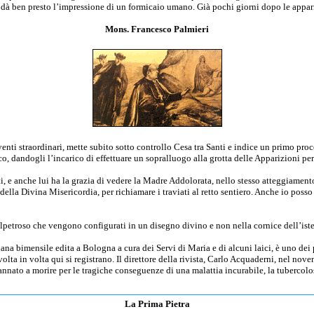
a dà ben presto l’impressione di un formicaio umano. Già pochi giorni dopo le appari
Mons. Francesco Palmieri
ti straordinari, mette subito sotto controllo Cesa tra Santi e indice un primo proces
, dandogli l’incarico di effettuare un sopralluogo alla grotta delle Apparizioni pe
ti, e anche lui ha la grazia di vedere la Madre Addolorata, nello stesso atteggiament
 della Divina Misericordia, per richiamare i traviati al retto sentiero. Anche io poss
lpetroso che vengono configurati in un disegno divino e non nella cornice dell’iste
ariana bimensile edita a Bologna a cura dei Servi di Maria e di alcuni laici, è uno d
 volta in volta qui si registrano. Il direttore della rivista, Carlo Acquaderni, nel no
annato a morire per le tragiche conseguenze di una malattia incurabile, la tubercolo
La Prima Pietra