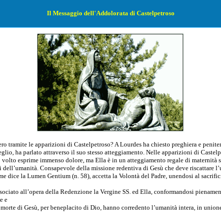
Il Messaggio dell'Addolorata di Castelpetroso
o tramite le apparizioni di Castelpetroso? A Lourdes ha chiesto preghiera e penitenz
lio, ha parlato attraverso il suo stesso atteggiamento. Nelle apparizioni di Castelp
o volto esprime immenso dolore, ma Ella è in un atteggiamento regale di maternità sac
ti dell’umanità. Consapevole della missione redentiva di Gesù che deve riscattare l’u
 dice la Lumen Gentium (n. 58), accetta la Volontà del Padre, unendosi al sacrific
ciato all’opera della Redenzione la Vergine SS. ed Ella, conformandosi pienamente 
e e
orte di Gesù, per beneplacito di Dio, hanno corredento l’umanità intera, in unione 