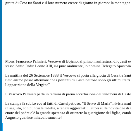
grotta di Cesa tra Santi e il loro numero cresce di giorno in giorno: la montagn
Mons. Francesco Palmieri, Vescovo di Bojano, al primo manifestarsi di questi even
stesso Santo Padre Leone XIII, sia pure oralmente, lo nomina Delegato Apostolico
La mattina del 26 Settembre 1888 il Vescovo si porta alla grotta di Cesa tra San
lieto animo posso affermare che i portenti di Castelpetroso sono gli ultimi tratti
l’apparizione della Vergine".
Il Vescovo Palmieri parla in termini di piena accettazione dei fenomeni di Caste
La stampa fa subito eco ai fatti di Castelpetroso: "Il Servo di Maria", rivista m
in seguito, con puntuale fedeltà, a tenere aggiornati i lettori sulle novità che di
cuore del padre c’è la grande speranza di ottenere la guarigione del figlio, cond
Augusto guarisce miracolosamente!