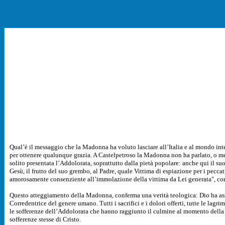
Qual’è il messaggio che la Madonna ha voluto lasciare all’Italia e al mondo inter
per ottenere qualunque grazia. A Castelpetroso la Madonna non ha parlato, o meg
solito presentata l’Addolorata, soprattutto dalla pietà popolare: anche qui il su
Gesù, il frutto del suo grembo, al Padre, quale Vittima di espiazione per i pecca
amorosamente consenziente all’immolazione della vittima da Lei generata", come
Questo atteggiamento della Madonna, conferma una verità teologica: Dio ha asso
Corredentrice del genere umano. Tutti i sacrifici e i dolori offerti, tutte le lagrim
le sofferenze dell’Addolorata che hanno raggiunto il culmine al momento della m
sofferenze stesse di Cristo.