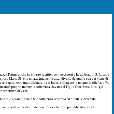
a, a Fatima anche ha chiesto sacrifici per i peccatori e ha additato il S. Rosario
etroso Maria SS. è in un atteggiamento assai diverso da quello con cui viene di
erdotale; semi inginocchiata, ha le braccia allargate in un atto di offerta: offre
manità proprio tramite la sofferenza, davanti al Figlio Crocifisso, Ella, "già
io redentivo di Gesù.
a tale volontà, con la Sua sofferenza accettata ed offerta, è divenuta
con le sofferenze del Redentore, "mescolate", si potrebbe dire, con le