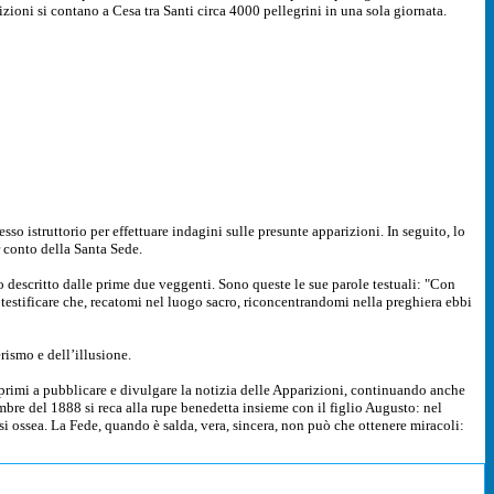
zioni si contano a Cesa tra Santi circa 4000 pellegrini in una sola giornata
.
so istruttorio per effettuare indagini sulle presunte apparizioni. In seguito, lo
r conto della Santa Sede.
o descritto dalle prime due veggenti. Sono queste le sue parole testuali: "Con
o testificare che, recatomi nel luogo sacro, riconcentrandomi nella preghiera ebbi
rismo e dell’illusione.
ei primi a pubblicare e divulgare la notizia delle Apparizioni, continuando anche
vembre del 1888 si reca alla rupe benedetta insieme con il figlio Augusto: nel
si ossea. La Fede, quando è salda, vera, sincera, non può che ottenere miracoli: