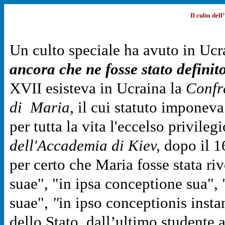
Il culto del
Un culto speciale ha avuto in Uc
ancora che ne fosse stato definit
XVII esisteva in Ucraina la
Confr
di Maria,
il cui statuto imponeva 
per tutta la vita l'eccelso privile
dell'Accademia di Kiev,
dopo il 16
per certo che Maria fosse stata riv
suae", "in ipsa conceptione sua", 
suae",
"
in ipso conceptionis instan
dello Stato, dall’ultimo studente a