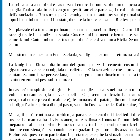
L
a prima cosa a colpirmi è l'assenza di colore. Lo noti subito, non appena atte
spoglia l'unica sala in cui vengono gestiti arrivi e partenze, in cui si do
dell'associazione "Un sorriso per Chernobyl" non soltanto per scopi giornalisti
- quei bambini conosciuti in estate, durante la loro vacanza nel Biellese per u
Nel piazzale ci attende un pullman per accompagnarci in albergo. Dietro il fin
raccogliere le immondizie in strada. Costruzioni imponenti e ben tenute, scuo
come da noi. Cartelloni con le stesse pubblicità che si vedono a Biella. Se n
e non.
Mi sistemo in camera con Edda. Stefania, sua figlia, per tutta la settimana sarà 
La famiglia di Elena abita in uno dei grandi palazzi in cemento costruiti 
gigantesco alveare, con migliaia di cellette… E' la sensazione che si prova q
contare. Se non fosse per Svetlana, la nostra guida, non riusciremmo mai a tro
Tanto cemento mi pesa sullo stomaco.
In casa c'è un'esplosione di gioia. Elena accoglie la sua "sorellina" con u
volta. In un cantuccio, la sua vera sorellina Olga scruta in silenzio. La serata
vera, totalmente priva di maionese), le immancabili patate, alimento base 
"obbligati" a bere prima di ogni pasto, secondo l'usanza locale. E al termine, s
Misha, il papà, continua a sorridere, a parlare e a riempire i bicchierini d
tossire. La mamma ha il viso stanco, ma è radiosa. Ci mostra l'album delle 
preparando al nostro arrivo. Ha messo mano a tutti i risparmi per non farci
dormire con Elena; è il suo modo per ringraziare i "genitori a distanza" dell'a
Bielorussia questo è un particolare importante per capire la situazione econom
soltanto dopo essersi assicurati che il cibo e gli abiti sono garantiti.