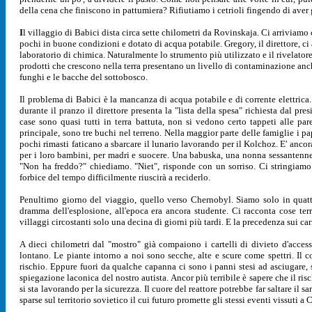
della cena che finiscono in pattumiera? Rifiutiamo i cetrioli fingendo di aver
I
l villaggio di Babici dista circa sette chilometri da Rovinskaja. Ci arriviam
pochi in buone condizioni e dotato di acqua potabile. Gregory, il direttore, ci 
laboratorio di chimica. Naturalmente lo strumento più utilizzato e il rivelatore 
prodotti che crescono nella terra presentano un livello di contaminazione anche 
funghi e le bacche del sottobosco.
Il problema di Babici è la mancanza di acqua potabile e di corrente elettrica.
durante il pranzo il direttore presenta la "lista della spesa" richiesta dal pr
case sono quasi tutti in terra battuta, non si vedono certo tappeti alle pare
principale, sono tre buchi nel terreno. Nella maggior parte delle famiglie i pap
pochi rimasti faticano a sbarcare il lunario lavorando per il Kolchoz. E' ancor
per i loro bambini, per madri e suocere. Una babuska, una nonna sessantenne,
"Non ha freddo?" chiediamo. "Niet", risponde con un sorriso. Ci stringiamo 
forbice del tempo difficilmente riuscirà a reciderlo.
Penultimo giorno del viaggio, quello verso Chernobyl. Siamo solo in quattr
dramma dell'esplosione, all'epoca era ancora studente. Ci racconta cose te
villaggi circostanti solo una decina di giorni più tardi. E la precedenza sui ca
A dieci chilometri dal "mostro" già compaiono i cartelli di divieto d'acces
lontano. Le piante intorno a noi sono secche, alte e scure come spettri. Il 
rischio. Eppure fuori da qualche capanna ci sono i panni stesi ad asciugare, s
spiegazione laconica del nostro autista. Ancor più terribile è sapere che il r
si sta lavorando per la sicurezza. Il cuore del reattore potrebbe far saltare il
sparse sul territorio sovietico il cui futuro promette gli stessi eventi vissuti a