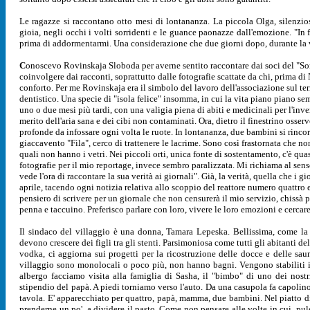
Le ragazze si raccontano otto mesi di lontananza. La piccola Olga, silenzi
gioia, negli occhi i volti sorridenti e le guance paonazze dall'emozione. "In
prima di addormentarmi. Una considerazione che due giorni dopo, durante la vi
C
onoscevo Rovinskaja Sloboda per averne sentito raccontare dai soci del "Sorris
coinvolgere dai racconti, soprattutto dalle fotografie scattate da chi, prima di 
conforto. Per me Rovinskaja era il simbolo del lavoro dell'associazione sul terri
dentistico. Una specie di "isola felice" insomma, in cui la vita piano piano semb
uno o due mesi più tardi, con una valigia piena di abiti e medicinali per l'inve
merito dell'aria sana e dei cibi non contaminati. Ora, dietro il finestrino osser
profonde da infossare ogni volta le ruote. In lontananza, due bambini si rinco
giaccavento "Fila", cerco di trattenere le lacrime. Sono così frastornata che n
quali non hanno i vetri. Nei piccoli orti, unica fonte di sostentamento, c'è qua
fotografie per il mio reportage, invece sembro paralizzata. Mi richiama al sen
vede l'ora di raccontare la sua verità ai giornali". Già, la verità, quella che i 
aprile, tacendo ogni notizia relativa allo scoppio del reattore numero quattro e
pensiero di scrivere per un giornale che non censurerà il mio servizio, chissà 
penna e taccuino. Preferisco parlare con loro, vivere le loro emozioni e cercare
Il sindaco del villaggio è una donna, Tamara Lepeska. Bellissima, come la 
devono crescere dei figli tra gli stenti. Parsimoniosa come tutti gli abitanti d
vodka, ci aggiorna sui progetti per la ricostruzione delle docce e delle sau
villaggio sono monolocali o poco più, non hanno bagni. Vengono stabiliti i te
albergo facciamo visita alla famiglia di Sasha, il "bimbo" di uno dei nost
stipendio del papà. A piedi torniamo verso l'auto. Da una casupola fa capolino 
tavola. E' apparecchiato per quattro, papà, mamma, due bambini. Nel piatto di po
prenderne un po', a dividere il pasto. Come non pensare alle volte in cui, pul