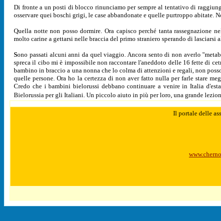
Di fronte a un posti di blocco rinunciamo per sempre al tentativo di raggiu
osservare quei boschi grigi, le case abbandonate e quelle purtroppo abitate. Not
Quella notte non posso dormire. Ora capisco perché tanta rassegnazione nel
molto carine a gettarsi nelle braccia del primo straniero sperando di lasciarsi al
S
ono passati alcuni anni da quel viaggio. Ancora sento di non averlo "meta
spreca il cibo mi è impossibile non raccontare l'aneddoto delle 16 fette di ce
bambino in braccio a una nonna che lo colma di attenzioni e regali, non poss
quelle persone. Ora ho la certezza di non aver fatto nulla per farle stare m
Credo che i bambini bielorussi debbano continuare a venire in Italia d'est
Bielorussia per gli Italiani. Un piccolo aiuto in più per loro, una grande lezion
Il portale delle a
www.cherno