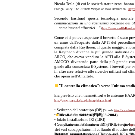
Nicola Tesla (di cui le società statunitensi hanno
Foreign Policy: The Ultimate Weapon of Mass Destruction,
http:
Secondo Eastlund questa tecnologia mortal
comunicazioni su una vastissima porzione del gl
… cambiamenti climatici…"
(
http://www.wealth4freed
Come ci si poteva aspettare il brevetto è stato p
un anno dall'acquisto dalla APTI dei procedimen
comprata dalla Raytheon, il quarto maggiore fornit
la Raytheon divenne la più grande industria di 
ARCO, che aveva venduto la APTI alla E-Systems,
AMOCO, divenendo parte della più grande comp
grazie alla consociata E-Systems, i brevetti per 
in altre aree relative alle ricerche militari sul c
che opera nell'Antartide.
"Il controllo climatico": verso l'ultimo stadi
Era previsto che i trasmettitori e le antenne HAARP
http://www.haarp.alaska.edu/haarp/phases.html
• Sviluppo del prototipo (DP)
(Si veda
http://www.haarp
• Finitura del prototipo (FDP),
Il collaudo di HAARP (2003-2004)
• Inizio installazione IRI (LIRI)
• Conclusione installazione IRI (FIRI).
L'ampliamento del numero delle antenne (nel pe
Si veda
http:
dei vari subappaltatori, il collaudo di routine del
Durante l'amministrazione Clinton, nel 1994, "il
IRI (LIRI), potrebbe essere operativa entro il 2004