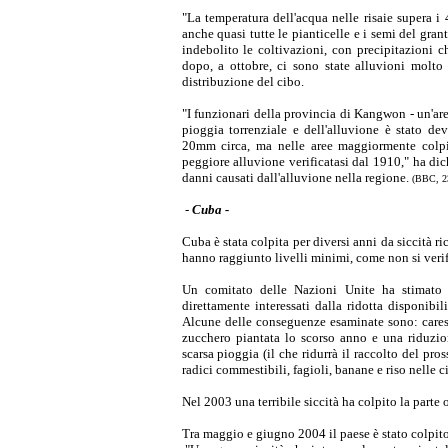
"La temperatura dell'acqua nelle risaie supera 
anche quasi tutte le pianticelle e i semi del gran
indebolito le coltivazioni, con precipitazioni 
dopo, a ottobre, ci sono state alluvioni molto e
distribuzione del cibo.
"I funzionari della provincia di Kangwon - un'are
pioggia torrenziale e dell'alluvione è stato de
20mm circa, ma nelle aree maggiormente colpi
peggiore alluvione verificatasi dal 1910," ha d
danni causati dall'alluvione nella regione.
(BBC, 23
-
Cuba -
Cuba è stata colpita per diversi anni da siccità ri
hanno raggiunto livelli minimi, come non si veri
Un comitato delle Nazioni Unite ha stimato c
direttamente interessati dalla ridotta disponibili
Alcune delle conseguenze esaminate sono: carest
zucchero piantata lo scorso anno e una riduzion
scarsa pioggia (il che ridurrà il raccolto del pr
radici commestibili, fagioli, banane e riso nelle 
Nel 2003 una terribile siccità ha colpito la parte
Tra maggio e giugno 2004 il paese è stato colpito 