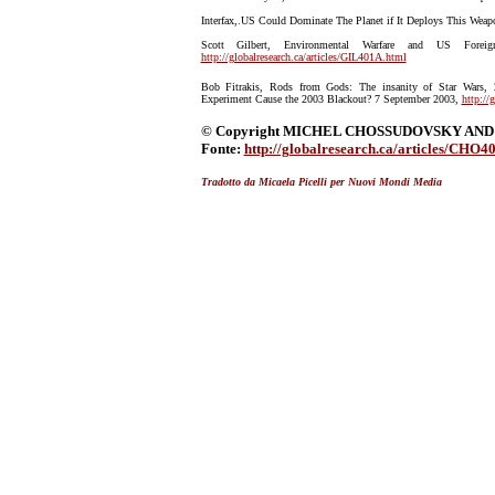
Interfax,.US Could Dominate The Planet if It Deploys This Wea
Scott Gilbert, Environmental Warfare and US Forei
http://globalresearch.ca/articles/GIL401A.html
Bob Fitrakis, Rods from Gods: The insanity of Star Wars
Experiment Cause the 2003 Blackout? 7 September 2003,
http://
© Copyright MICHEL CHOSSUDOVSKY AND 
Fonte:
http://globalresearch.ca/articles/CHO4
Tradotto da Micaela Picelli per Nuovi Mondi Media