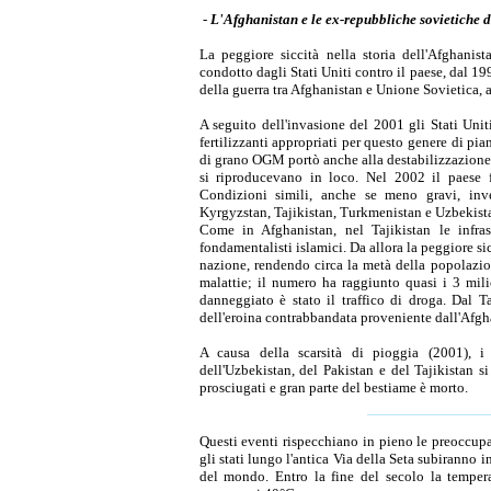
-
L'Afghanistan e le ex-repubbliche sovietiche d
La peggiore siccità nella storia dell'Afghanist
condotto dagli Stati Uniti contro il paese, dal 19
della guerra tra Afghanistan e Unione Sovietica, a
A seguito dell'invasione del 2001 gli Stati Uni
fertilizzanti appropriati per questo genere di pia
di grano OGM portò anche alla destabilizzazione
si riproducevano in loco. Nel 2002 il paese 
Condizioni simili, anche se meno gravi, inve
Kyrgyzstan, Tajikistan, Turkmenistan e Uzbekist
Come in Afghanistan, nel Tajikistan le infras
fondamentalisti islamici. Da allora la peggiore sic
nazione, rendendo circa la metà della popolazione
malattie; il numero ha raggiunto quasi i 3 mili
danneggiato è stato il traffico di droga. Dal T
dell'eroina contrabbandata proveniente dall'Afgh
A causa della scarsità di pioggia (2001), i
dell'Uzbekistan, del Pakistan e del Tajikistan s
prosciugati e gran parte del bestiame è morto.
Questi eventi rispecchiano in pieno le preoccupa
gli stati lungo l'antica Via della Seta subiranno 
del mondo. Entro la fine del secolo la tempe