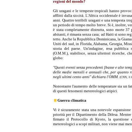
regioni del mondo?
Gli uragani e le tempeste tropicali hanno provoc
afflitti dalla siccità. L'Africa occidentale è inva
anni. Quattro terribili uragani e una tempesta tro
un periodo di tempo molto breve. Si è, inoltre, ve
è stata completamente distrutta, sono morte 37 p
abitanti, è rimasta senza casa; ad Haiti si sono re
tetto. Anche la Repubblica Dominicana, la Giamaic
Uniti del sud, in Florida, Alabama, Georgia, Missi
storia del paese. Un'indagine, resa pubblica
(O.M.M.), stabilisce, senza ulteriori ricerche, 
globo:
"Questi eventi senza precedenti [basse e alte tem
delle medie mensili e annuali che, per quanto 
negli ultimi cento anni" dichiara l'OMM.
(CNN, 3 l
Nonostante l'aumento delle temperature sia un fat
di questi fenomeni metereologici atipici.
Guerra climatica
Vi è sicuramente stata una notevole espansione d
priorità per il Dipartimento della Difesa. Mentr
firmato il Protocollo di Kyoto, la questione 
metereologici a scopi militari, non viene mai men