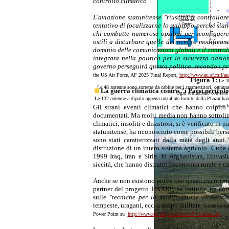
controllo climatico"
:
L'aviazione statunitense "riuscirà a controllar
tentativo di focalizzarne lo sviluppo perché sian
chi combatte numerose opzioni per sconfiggere 
ostili a disturbare quelle del nemico modifican
dominio delle comunicazioni globali e il controll
integrata nella politica per la sicurezza nazio
governo perseguirà questa politica, secondo i prop
the US Air Force, AF 2025 Final Report,
http://www.au.af.mil/au
Figura 1:
Le 4
Le 48 antenne sono sorrette da cabine per i trasmettitori, ognuna 
La guerra climatica contro "i Paesi pericolo
Ogni armadietto contiene 
Le 132 antenne a dipolo appena installate fornite dalla Phazar h
sono f
Gli strani eventi climatici che hanno colpito
documentati. Ma molti media non hanno sottolin
climatici, insoliti e disastrosi, si è verificato i
statunitense, ha riconosciuto come possibili bers
sono stati caratterizzati dalla metà degli anni
distruzione di un intero sistema agricolo. Cuba è
1999 Iraq, Iran e Siria. In Afghanistan, l'inva
siccità, che hanno distrutto l'economia rurale e ca
Anche se non esistono prove che questi eventi sian
partner del progetto HAARP, ha istituito un cor
sulle
"tecniche per la modificazione climatica
tempeste, uragani, ecc. a scopo militare.
(si consulti
.
Power Point su
http://www.dtc.army.mil/tts/tts97/abarnes.zip
)