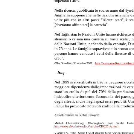
superano i 40°C.
Nella ricerca, pubblicata lo scorso anno dal Tynd
Anglia, si suppone che nelle nazioni asiatiche d
volte più che in altri posti. "Alcuni stati", è s
[dovranno affrontare] la carestia".
Nel Tajikistan le Nazioni Unite hanno richiesto de
stranieri o ci sarà una carestia su vasta scala",
delle Nazioni Unite, parlando dalla capitale, Dus
in 75 anni. Le famiglie sopravissute lo scorso 
persone hanno venduto i vetri delle finestre di ca
cibo".
(The Guardian, 30 ottobre 2001,
http://www.guardian.co.uk/fami
-
Iraq
-
Nel 1999 si è verificata in Iraq la peggiore sicc
maggiore dipendenza dalle importazioni di cerea
stato un crollo di più del 70% della produzione
indebolire ulteriormente l'economia del paese,
degli alleati, anche negli spazi aerei proibiti. Un
Iran, e ha provocato notevoli crolli della produzi
Articoli correlati su Global Research:
Michel Chossudovsky, Washington's New World Ord
http://www.globalresearch.ca/articles/CHO201A.html
Vladimir V. Sytin, Secret Use of Weather Modification Techniqu