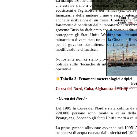
La manipolazione climatica è l'arma preventiva pe
che essi ne siano a conoscenza. È una forma occ
ecosistemi e l'agricoltura dei nemici (es.: Cor
finanziari e delle materie prime e essere poten
Foto 1:
Foto
anche le istituzioni di un paese. Contemporaneam
Fonte:
http://
fortemente dipendenti dalle importazioni di cereali
governo Bush ha dichiarato che si riserva il dirit
proteggere gli Stati Uniti. Washington - riesam
minacciato diversi stati tra cui la Cina e la Rus
per il governo statunitense stati allo stess
modificazione climatica".
Nonostante non ci siano prove sull'uso della gu
politica sulle "tecniche di intervento sul clim
operativa.
Tabella 3: Fenomeni metereologici atipici:
Fot
Fonte:
http://www
Corea del Nord, Cuba, Afghanistan e Iraq
-
Corea del Nord -
Dal 1995 la Corea del Nord è stata colpita da al
220.000 persone sono morte a causa della c
Pyongyang. Secondo gli Stati Uniti i morti a causa
La prima grande alluvione avvenne nel 1995. An
mancanza di acqua causata dalla siccità nel 1999 