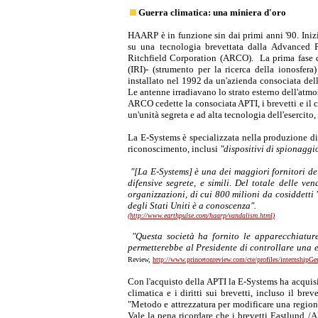
Guerra climatica: una miniera d'oro
HAARP è in funzione sin dai primi anni '90. Iniz
su una tecnologia brevettata dalla Advanced P
Ritchfield Corporation (ARCO). La prima fase 
(IRI)- (strumento per la ricerca della ionosfer
installato nel 1992 da un'azienda consociata del
Le antenne irradiavano lo strato esterno dell'atmo
ARCO cedette la consociata APTI, i brevetti e il c
un'unità segreta e ad alta tecnologia dell'esercito
La E-Systems è specializzata nella produzione di
riconoscimento, inclusi
"dispositivi di spionagg
"[La E-Systems] è una dei maggiori fornitori dei
difensive segrete, e simili. Del totale delle v
organizzazioni, di cui 800 milioni da cosiddetti 
degli Stati Uniti è a conoscenza".
(http://www.earthpulse.com/haarp/vandalism.html)
"Questa società ha fornito le apparecchiature
permetterebbe al Presidente di controllare una 
Review,
http://www.princetonreview.com/cte/profiles/internshipG
Con l'acquisto della APTI la E-Systems ha acquisit
climatica e i diritti sui brevetti, incluso il bre
"Metodo e attrezzatura per modificare una regione 
Vale la pena ricordare che i brevetti Eastlund /A