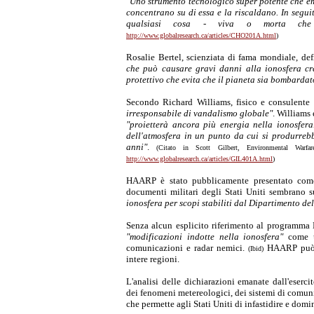
"Uno strumento tecnologico super potente che em
concentrano su di essa e la riscaldano. In segu
qualsiasi cosa - viva o morta ch
http://www.globalresearch.ca/articles/CHO201A.html
)
Rosalie Bertel, scienziata di fama mondiale, 
che può causare gravi danni alla ionosfera cr
protettivo che evita che il pianeta sia bombardat
Secondo Richard Williams, fisico e consulente
irresponsabile di vandalismo globale"
. Williams
"proietterà ancora più energia nella ionosfer
dell'atmosfera in un punto da cui si produrrebb
anni"
.
(Citato in Scott Gilbert, Environmental Warf
http://www.globalresearch.ca/articles/GIL401A.html
)
HAARP è stato pubblicamente presentato come 
documenti militari degli Stati Uniti sembrano 
ionosfera per scopi stabiliti dal Dipartimento de
Senza alcun esplicito riferimento al programma 
"modificazioni indotte nella ionosfera"
come un
comunicazioni e radar nemici.
HAARP può i
(Ibid)
intere regioni.
L'analisi delle dichiarazioni emanate dall'eserc
dei fenomeni metereologici, dei sistemi di comuni
che permette agli Stati Uniti di infastidire e dom