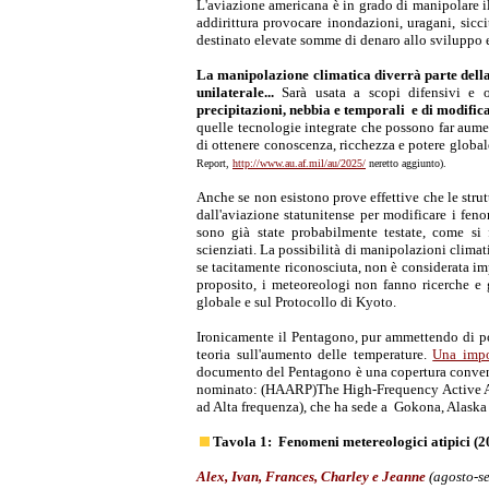
L'aviazione americana è in grado di manipolare il 
addirittura provocare inondazioni, uragani, sicci
destinato elevate somme di denaro allo sviluppo 
La manipolazione climatica diverrà parte della 
unilaterale...
Sarà usata a scopi difensivi e 
precipitazioni, nebbia e temporali e di modificare
quelle tecnologie integrate che possono far aumen
di ottenere conoscenza, ricchezza e potere globa
Report,
http://www.au.af.mil/au/2025/
neretto aggiunto).
Anche se non esistono prove effettive che le strut
dall'aviazione statunitense per modificare i fen
sono già state probabilmente testate, come si
scienziati. La possibilità di manipolazioni climati
se tacitamente riconosciuta, non è considerata imp
proposito, i meteoreologi non fanno ricerche e 
globale e sul Protocollo di Kyoto.
Ironicamente il Pentagono, pur ammettendo di pot
teoria sull'aumento delle temperature.
Una impo
documento del Pentagono è una copertura conveni
nominato: (HAARP)The High-Frequency Active Au
ad Alta frequenza), che ha sede a Gokona, Alaska -
Tavola 1: Fenomeni metereologici atipici (
Alex, Ivan, Frances, Charley e Jeanne
(agosto-se