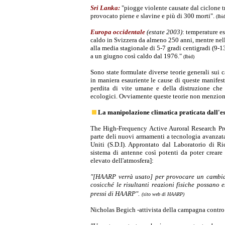
Sri Lanka:
"piogge violente causate dal ciclone 
provocato piene e slavine e più di 300 morti".
(Ibi
Europa occidentale
(estate 2003)
: temperature e
caldo in Svizzera da almeno 250 anni, mentre nel
alla media stagionale di 5-7 gradi centigradi (9-13
a un giugno così caldo dal 1976."
(Ibid)
Sono state formulate diverse teorie generali sui
in maniera esauriente le cause di queste manifesta
perdita di vite umane e della distruzione che h
ecologici. Ovviamente queste teorie non menziona
La manipolazione climatica praticata dall
The High-Frequency Active Auroral Research Pr
parte deli nuovi armamenti a tecnologia avanzata s
Uniti (S.D.I). Approntato dal Laboratorio di R
sistema di antenne così potenti da poter creare 
elevato dell'atmosfera]:
"[HAARP verrà usato] per provocare un cambiam
cosicché le risultanti reazioni fisiche possano e
pressi di HAARP".
(sito web di HAARP)
Nicholas Begich -attivista della campagna contr