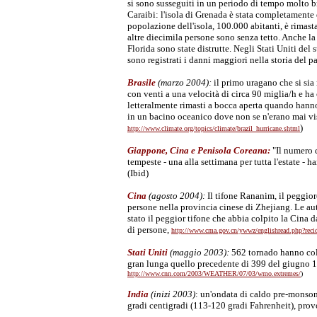
si sono susseguiti in un periodo di tempo molto br
Caraibi: l'isola di Grenada è stata completamente d
popolazione dell'isola, 100.000 abitanti, è rimasta
altre diecimila persone sono senza tetto. Anche 
Florida sono state distrutte. Negli Stati Uniti del
sono registrati i danni maggiori nella storia del p
Brasile
(marzo 2004):
il primo uragano che si sia 
con venti a una velocità di circa 90 miglia/h e ha
letteralmente rimasti a bocca aperta quando hanno
in un bacino oceanico dove non se n'erano mai vi
)
http://www.climate.org/topics/climate/brazil_hurricane.shtml
Giappone, Cina e Penisola Coreana:
"Il numero d
tempeste - una alla settimana per tutta l'estate - 
(Ibid)
Cina
(agosto 2004):
Il tifone Rananim, il peggior
persone nella provincia cinese di Zhejiang. Le a
stato il peggior tifone che abbia colpito la Cina
di persone,
http://www.cma.gov.cn/ywwz/englishread.php?rec
Stati Uniti
(maggio 2003):
562 tornado hanno colpi
gran lunga quello precedente di 399 del giugno 
http://www.cnn.com/2003/WEATHER/07/03/wmo.extremes/
)
India
(inizi 2003)
: un'ondata di caldo pre-monson
gradi centigradi (113-120 gradi Fahrenheit), pro