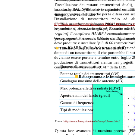
colonne divise in 12 file"
l'installazione dei restanti trasmettitori du
Intanto la BAE Systems aveva firmato un contra
massima potenza FIRI, cioè la capacità di modific
apparecchiature elettroniche per la difesa con s
in ogni parte del mondo.
l'installazione di trasmettitori radio 
"L'IRI è attualmente [giugno 2004] composto 
http://www.drs.com/press/archivelist.cfm?PRESS_RELEASE_I
in prodotti ad alta tecnologia per l'esercito e i ser
trasmettitori, quando installati, daranno ad 
seguito]. Il complesso HAARP è economicamente 
Grazie ai contratti con la BAE Systems Informat
per i progetti di ricerca avanzata del Dipartimen
deve produrre e installare
"più di 60 trasmettito
sistema HAARP. (Dalle dichiarazioni dell'azie
Tabella 2
:
Confronto fra le fasi dell'IRI
dotate di un trasmettitore, il che porterebbe il s
dovranno essere portate a termine entro luglio 
produzione di trasmettitori rientra nei progett
Numero di antenne attive
computer e i servizi segreti (C4I)" della DRS.
Potenza totale dei trasmettitori (kW)
Il diagramma e le immagini sottos
Guadagno massimo delle antenne (dB)
Max potenza effettiva radiata (dBW)
Apertura min del fascio (gradi)
Gamma di frequenza
Tipi di modulazione
Fonte:
http://www.haarp.alaska.edu/haarp/phases.html
Questa fase avanzata di massima potenza (FIRI