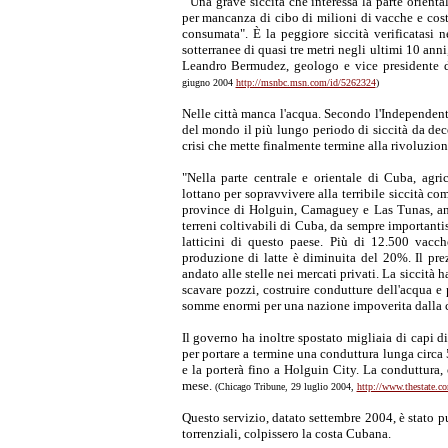
"Una grave siccità che interessa la parte orienta
per mancanza di cibo di milioni di vacche e cost
consumata". È la peggiore siccità verificatasi n
sotterranee di quasi tre metri negli ultimi 10 ann
Leandro Bermudez, geologo e vice presidente del
giugno 2004
http://msnbc.msn.com/id/5262324
)
Nelle città manca l'acqua. Secondo l'Independent
del mondo il più lungo periodo di siccità da dece
crisi che mette finalmente termine alla rivoluzio
"Nella parte centrale e orientale di Cuba, agric
lottano per sopravvivere alla terribile siccità c
province di Holguin, Camaguey e Las Tunas, anch
terreni coltivabili di Cuba, da sempre importantis
latticini di questo paese. Più di 12.500 vac
produzione di latte è diminuita del 20%. Il prez
andato alle stelle nei mercati privati. La siccità 
scavare pozzi, costruire condutture dell'acqua e p
somme enormi per una nazione impoverita dalla cri
Il governo ha inoltre spostato migliaia di capi 
per portare a termine una conduttura lunga circa 
e la porterà fino a Holguin City. La conduttura, 
mese.
(Chicago Tribune, 29 luglio 2004,
http://www.thestate.c
Questo servizio, datato settembre 2004, è stato p
torrenziali, colpissero la costa Cubana.