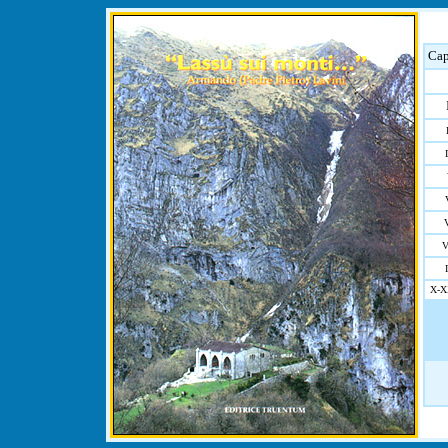
Cap
V
V
X-X